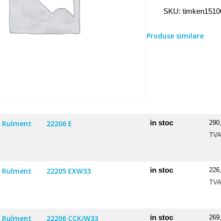
Rulment
SKU:
timken151
15100S/15250X
Produse similare
in stoc
Rulment
22206 E
290
TV
in stoc
Rulment
22205 EXW33
226
TV
in stoc
Rulment
22206 CCK/W33
269