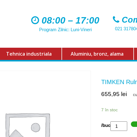
08:00 – 17:00
Com
021 31780
Program Zilnic: Luni-Vineri
Tehnica industriala
Aluminiu, bronz, alama
TIMKEN Rul
655,95
lei
c
7 în stoc
Cantitate
/buc
TIMKEN