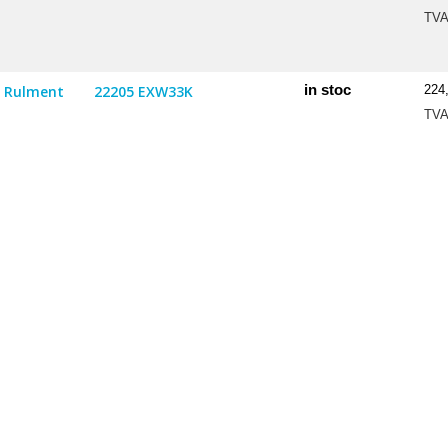
TV
in stoc
Rulment
22205 EXW33K
224
TV