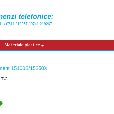
enzi telefonice:
41
/
0741 219267
/
0741 219267
Materiale plastice
ment 15100S/15250X
u TVA