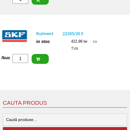
ISB
Rulment
22205
2RSW33
Rulment
22205/20 E
(BS2-
in stoc
422,99
lei
cu
2205)
TVA
Cantitate
/buc
SKF
Rulment
22205/20
E
CAUTA PRODUS
C
d