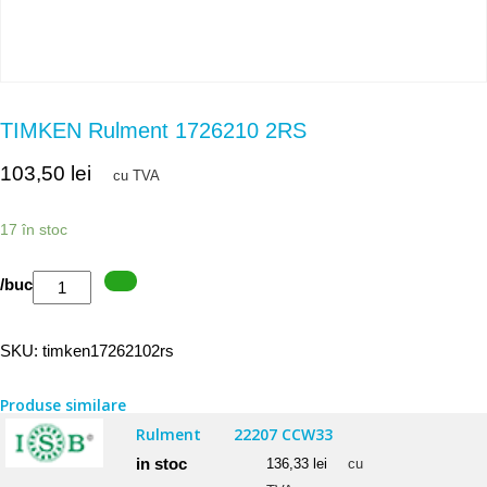
TIMKEN Rulment 1726210 2RS
103,50
lei
cu TVA
17 în stoc
Cantitate
/buc
TIMKEN
Rulment
SKU:
timken17262102rs
1726210
2RS
Produse similare
Rulment
22207 CCW33
in stoc
136,33
lei
cu