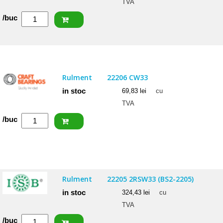
TVA
Cantitate
/buc
ISB
Rulment
22207
CCW33
Rulment
22206 CW33
in stoc
69,83
lei
cu
TVA
Cantitate
/buc
CRAFT
Rulment
22206
CW33
Rulment
22205 2RSW33 (BS2-2205)
in stoc
324,43
lei
cu
TVA
Cantitate
/buc