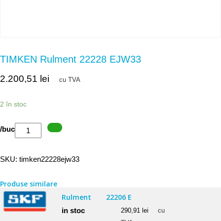
TIMKEN Rulment 22228 EJW33
2.200,51
lei
cu TVA
2 în stoc
Cantitate
/buc
TIMKEN
Rulment
SKU:
timken22228ejw33
22228
EJW33
Produse similare
Rulment
22206 E
in stoc
290,91
lei
cu