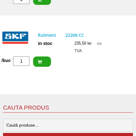
CRAFT
Rulment
22206
CW33
Rulment
22206 CC
in stoc
235,50
lei
cu
TVA
Cantitate
/buc
SKF
Rulment
22206
CC
CAUTA PRODUS
C
d