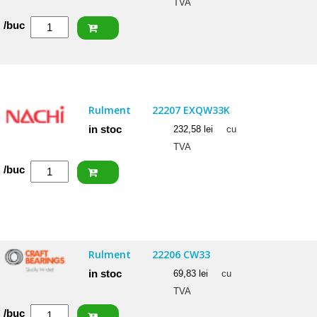
TVA
Cantitate
/buc
SKF
Rulment
22206
E
Rulment
22207 EXQW33K
in stoc
232,58
lei
cu
TVA
Cantitate
/buc
NACHI
Rulment
22207
EXQW33K
Rulment
22206 CW33
in stoc
69,83
lei
cu
TVA
Cantitate
/buc