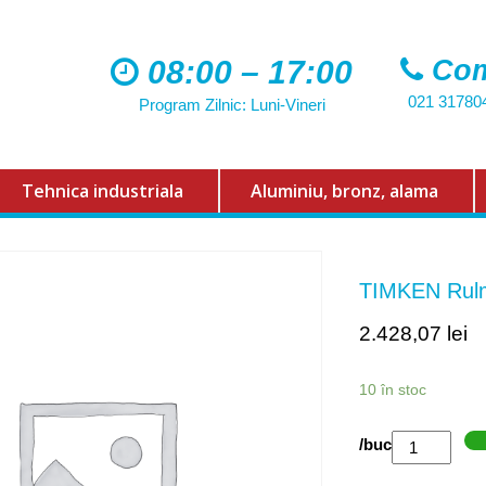
08:00 – 17:00
Com
021 31780
Program Zilnic: Luni-Vineri
Tehnica industriala
Aluminiu, bronz, alama
TIMKEN Rul
2.428,07
lei
10 în stoc
Cantitate
/buc
TIMKEN