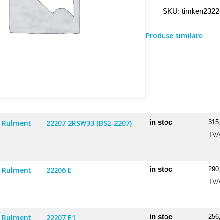
Rulment
SKU:
timken232
23224
EMW33
Produse similare
in stoc
Rulment
22207 2RSW33 (BS2-2207)
315
TV
in stoc
Rulment
22206 E
290
TV
in stoc
Rulment
22207 E1
256