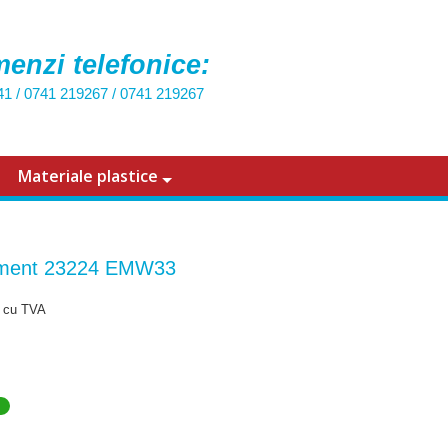
enzi telefonice:
41
/
0741 219267
/
0741 219267
Materiale plastice
ment 23224 EMW33
cu TVA