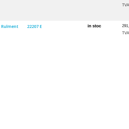
TV
in stoc
Rulment
22207 E
291
TV