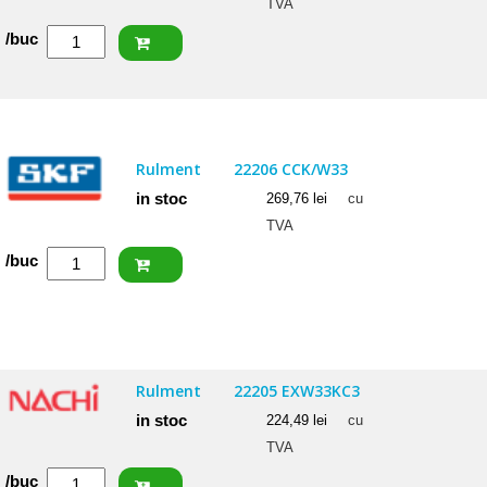
TVA
Cantitate
/buc
SKF
Rulment
22207
E
Rulment
22206 CCK/W33
in stoc
269,76
lei
cu
TVA
Cantitate
/buc
SKF
Rulment
22206
CCK/W33
Rulment
22205 EXW33KC3
in stoc
224,49
lei
cu
TVA
Cantitate
/buc