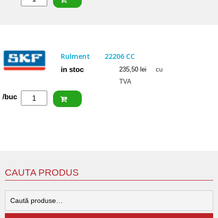
NACHI
Rulment
22205
EXW33KC3
Rulment
22206 CC
in stoc
235,50
lei
cu
TVA
Cantitate
/buc
SKF
Rulment
22206
CC
CAUTA PRODUS
C
d