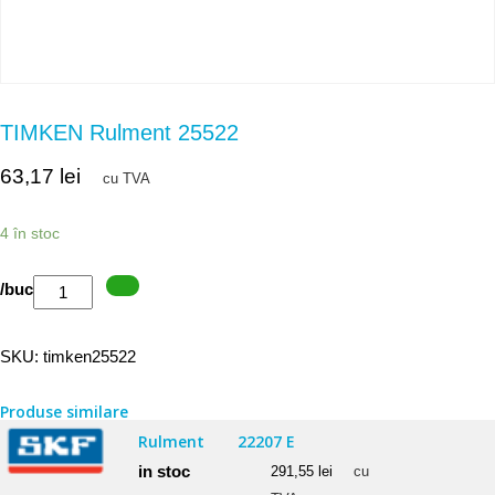
TIMKEN Rulment 25522
63,17
lei
cu TVA
4 în stoc
Cantitate
/buc
TIMKEN
Rulment
SKU:
timken25522
25522
Produse similare
Rulment
22207 E
in stoc
291,55
lei
cu