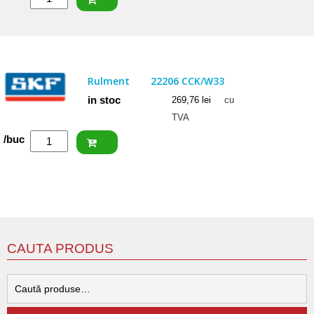
FAG
Rulment
22206
E1
Rulment
22206 CCK/W33
in stoc
269,76
lei
cu
TVA
Cantitate
/buc
SKF
Rulment
22206
CCK/W33
CAUTA PRODUS
C
d