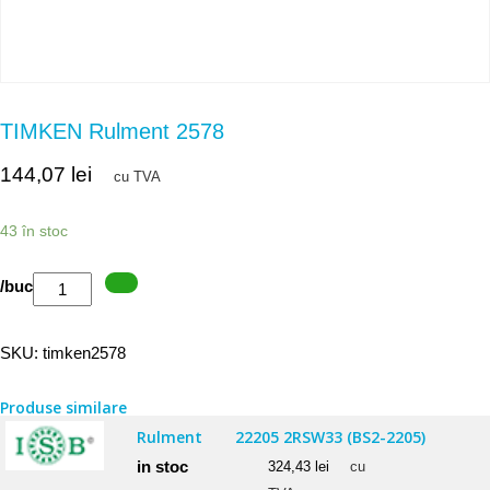
TIMKEN Rulment 2578
144,07
lei
cu TVA
43 în stoc
Cantitate
/buc
TIMKEN
Rulment
SKU:
timken2578
2578
Produse similare
Rulment
22205 2RSW33 (BS2-2205)
in stoc
324,43
lei
cu