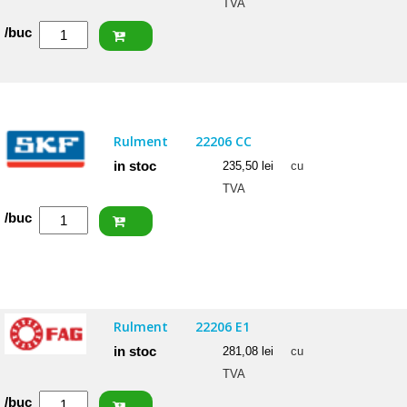
TVA
Cantitate
/buc
ISB
Rulment
22205
2RSW33
Rulment
22206 CC
(BS2-
in stoc
235,50
lei
cu
2205)
TVA
Cantitate
/buc
SKF
Rulment
22206
CC
Rulment
22206 E1
in stoc
281,08
lei
cu
TVA
Cantitate
/buc