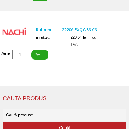
NKE
Rulment
22206
EW33
Rulment
22206 EXQW33 C3
in stoc
228,54
lei
cu
TVA
Cantitate
/buc
NACHI
Rulment
22206
EXQW33
C3
CAUTA PRODUS
C
d
Caută