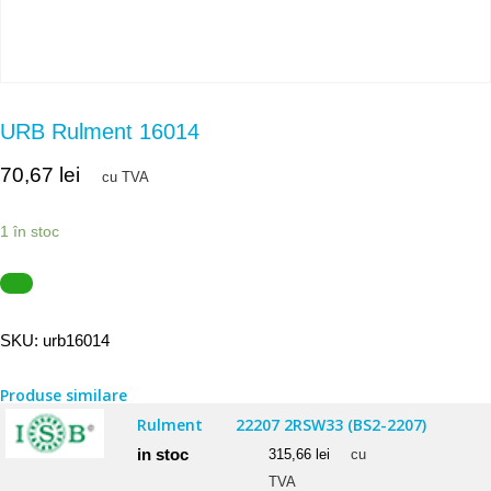
URB Rulment 16014
70,67
lei
cu TVA
1 în stoc
SKU:
urb16014
Produse similare
Rulment
22207 2RSW33 (BS2-2207)
in stoc
315,66
lei
cu
TVA