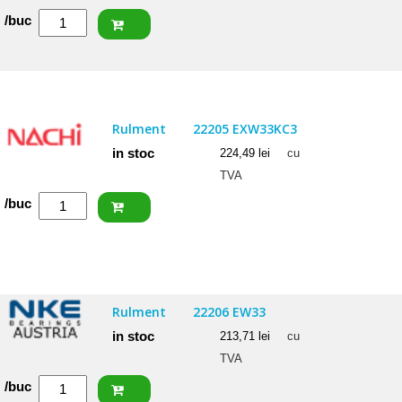
Cantitate
/buc
ISB
Rulment
22207
2RSW33
Rulment
22205 EXW33KC3
(BS2-
in stoc
224,49
lei
cu
2207)
TVA
Cantitate
/buc
NACHI
Rulment
22205
EXW33KC3
Rulment
22206 EW33
in stoc
213,71
lei
cu
TVA
Cantitate
/buc