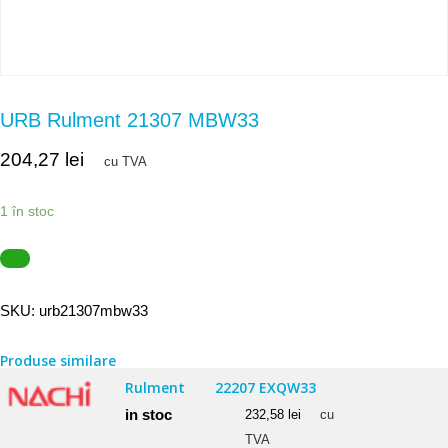
URB Rulment 21307 MBW33
204,27
lei
cu TVA
1 în stoc
SKU:
urb21307mbw33
Produse similare
Rulment
22207 EXQW33
in stoc
232,58
lei
cu
TVA