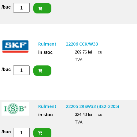
Cantitate
/buc
NACHI
Rulment
22207
EXQW33
Rulment
22206 CCK/W33
in stoc
269,76
lei
cu
TVA
Cantitate
/buc
SKF
Rulment
22206
CCK/W33
Rulment
22205 2RSW33 (BS2-2205)
in stoc
324,43
lei
cu
TVA
Cantitate
/buc