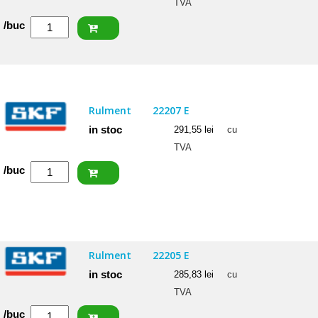
TVA
Cantitate
/buc
NACHI
Rulment
22206
EXW33
Rulment
22207 E
in stoc
291,55
lei
cu
TVA
Cantitate
/buc
SKF
Rulment
22207
E
Rulment
22205 E
in stoc
285,83
lei
cu
TVA
Cantitate
/buc