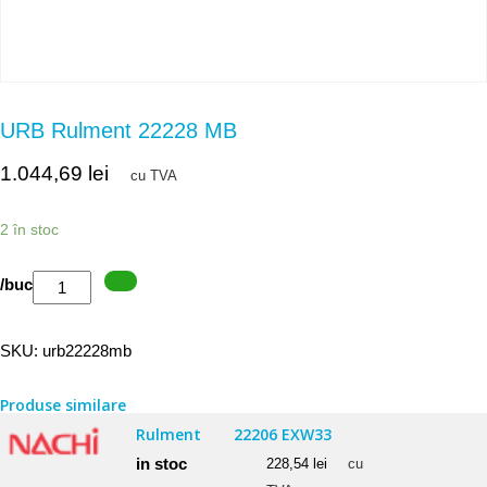
URB Rulment 22228 MB
1.044,69
lei
cu TVA
2 în stoc
Cantitate
/buc
URB
Rulment
SKU:
urb22228mb
22228
MB
Produse similare
Rulment
22206 EXW33
in stoc
228,54
lei
cu