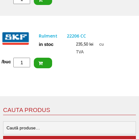
SKF
Rulment
22205
E
Rulment
22206 CC
in stoc
235,50
lei
cu
TVA
Cantitate
/buc
SKF
Rulment
22206
CC
CAUTA PRODUS
C
d