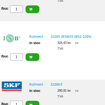
TVA
Cantitate
/buc
SKF
Rulment
22207
E
Rulment
22205 2RSW33 (BS2-2205)
in stoc
324,43
lei
cu
TVA
Cantitate
/buc
ISB
Rulment
22205
2RSW33
Rulment
22206 E
(BS2-
in stoc
290,91
lei
cu
2205)
TVA
Cantitate
/buc