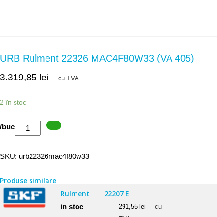
URB Rulment 22326 MAC4F80W33 (VA 405)
3.319,85
lei
cu TVA
2 în stoc
Cantitate
/buc
URB
Rulment
SKU:
urb22326mac4f80w33
22326
MAC4F80W33
Produse similare
(VA
Rulment
22207 E
405)
in stoc
291,55
lei
cu