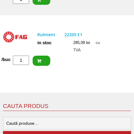
SKF
Rulment
22206
E
Rulment
22205 E1
in stoc
285,09
lei
cu
TVA
Cantitate
/buc
FAG
Rulment
22205
E1
CAUTA PRODUS
C
d