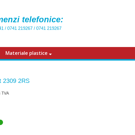
enzi telefonice:
41
/
0741 219267
/
0741 219267
Materiale plastice
t 2309 2RS
u TVA