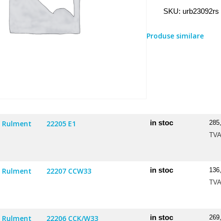
Rulment
SKU:
urb23092rs
2309
2RS
Produse similare
in stoc
Rulment
22205 E1
285
TV
in stoc
Rulment
22207 CCW33
136
TV
in stoc
Rulment
22206 CCK/W33
269