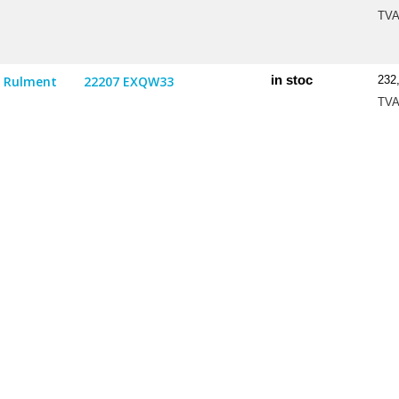
TV
in stoc
Rulment
22207 EXQW33
232
TV