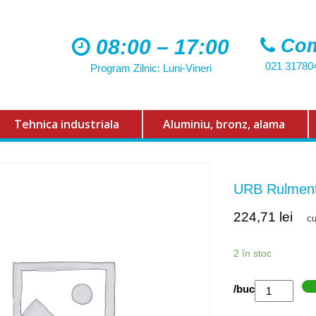
08:00 – 17:00
Com
021 31780
Program Zilnic: Luni-Vineri
Tehnica industriala
Aluminiu, bronz, alama
URB Rulmen
224,71
lei
c
2 în stoc
Cantitate
/buc
URB