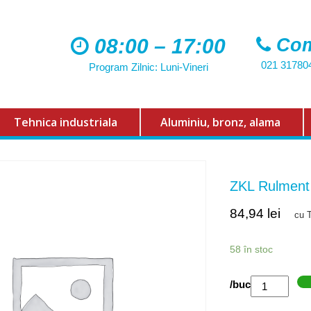
08:00 – 17:00
Com
021 31780
Program Zilnic: Luni-Vineri
Tehnica industriala
Aluminiu, bronz, alama
ZKL Rulmen
84,94
lei
cu 
58 în stoc
Cantitate
/buc
ZKL