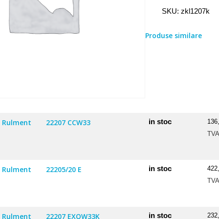
Rulment
SKU:
zkl1207k
1207
K
Produse similare
NEW
in stoc
Rulment
22207 CCW33
136
TV
in stoc
Rulment
22205/20 E
422
TV
in stoc
Rulment
22207 EXQW33K
232