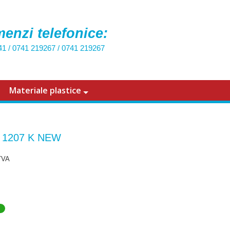
enzi telefonice:
41
/
0741 219267
/
0741 219267
Materiale plastice
t 1207 K NEW
TVA