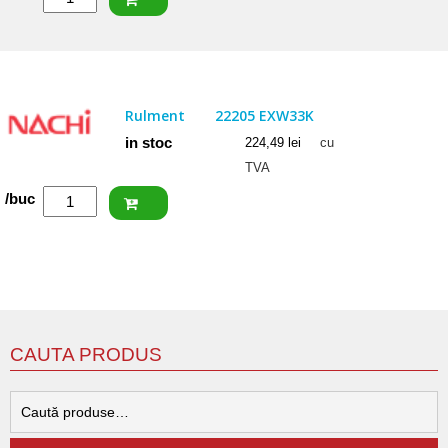
SKF
Rulment
22207
E
Rulment
22205 EXW33K
in stoc
224,49
lei
cu
TVA
Cantitate
/buc
NACHI
Rulment
22205
EXW33K
CAUTA PRODUS
C
d