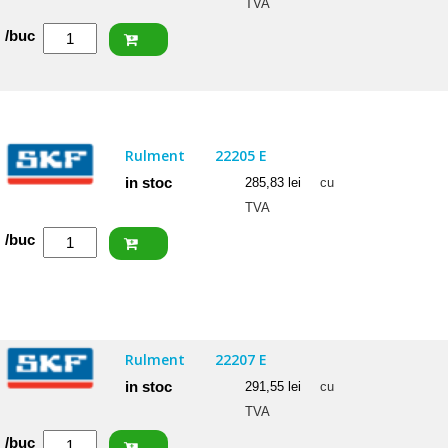
TVA
Cantitate
/buc
SKF
Rulment
22205/20
E
Rulment
22205 E
in stoc
285,83
lei
cu
TVA
Cantitate
/buc
SKF
Rulment
22205
E
Rulment
22207 E
in stoc
291,55
lei
cu
TVA
Cantitate
/buc