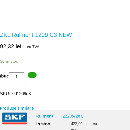
ZKL Rulment 1209 C3 NEW
92,32
lei
cu TVA
30 în stoc
Cantitate
/buc
ZKL
Rulment
SKU:
zkl1209c3
1209
C3
Produse similare
NEW
Rulment
22205/20 E
in stoc
422,99
lei
cu