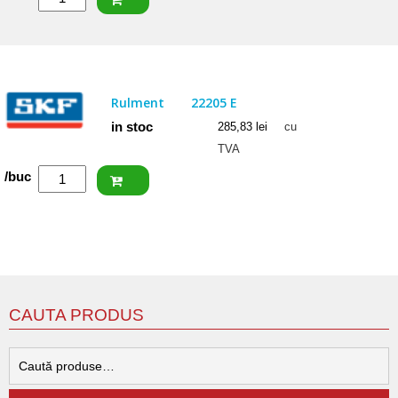
ISB
Rulment
22206
CCW33
Rulment
22205 E
in stoc
285,83
lei
cu
TVA
Cantitate
/buc
SKF
Rulment
22205
E
CAUTA PRODUS
C
d