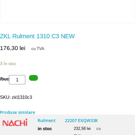
ZKL Rulment 1310 C3 NEW
176,30
lei
cu TVA
3 în stoc
Cantitate
/buc
ZKL
Rulment
SKU:
zkl1310c3
1310
C3
Produse similare
NEW
Rulment
22207 EXQW33K
in stoc
232,58
lei
cu