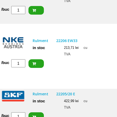
TVA
Cantitate
/buc
SKF
Rulment
22206
CC
Rulment
22206 EW33
in stoc
213,71
lei
cu
TVA
Cantitate
/buc
NKE
Rulment
22206
EW33
Rulment
22205/20 E
in stoc
422,99
lei
cu
TVA
Cantitate
/buc