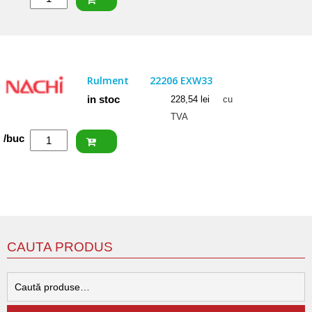
SKF
Rulment
22205/20
E
Rulment
22206 EXW33
in stoc
228,54
lei
cu
TVA
Cantitate
/buc
NACHI
Rulment
22206
EXW33
CAUTA PRODUS
C
d