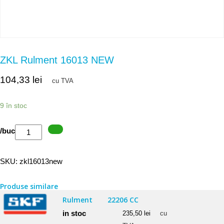
ZKL Rulment 16013 NEW
104,33
lei
cu TVA
9 în stoc
Cantitate
/buc
ZKL
Rulment
SKU:
zkl16013new
16013
NEW
Produse similare
Rulment
22206 CC
in stoc
235,50
lei
cu