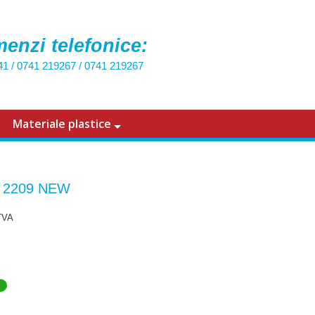
enzi telefonice:
41
/
0741 219267
/
0741 219267
Materiale plastice
t 2209 NEW
TVA