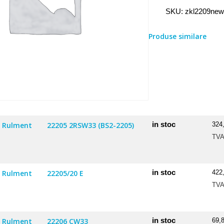
Rulment
SKU:
zkl2209ne
2209
NEW
Produse similare
in stoc
Rulment
22205 2RSW33 (BS2-2205)
324
TV
in stoc
Rulment
22205/20 E
422
TV
in stoc
Rulment
22206 CW33
69,