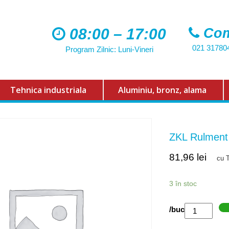
08:00 – 17:00
Com
021 31780
Program Zilnic: Luni-Vineri
Tehnica industriala
Aluminiu, bronz, alama
ZKL Rulmen
81,96
lei
cu 
3 în stoc
Cantitate
/buc
ZKL