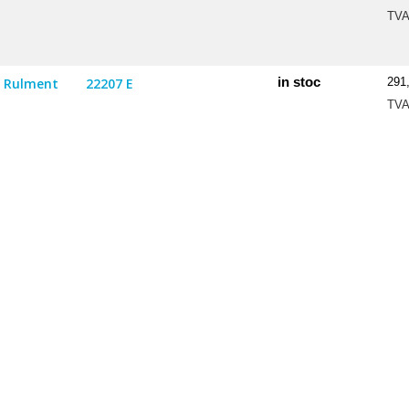
TV
in stoc
Rulment
22207 E
291
TV