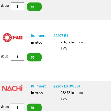
Cantitate
/buc
ISB
Rulment
22205
2RSW33
Rulment
22207 E1
(BS2-
in stoc
256,12
lei
cu
2205)
TVA
Cantitate
/buc
FAG
Rulment
22207
E1
Rulment
22207 EXQW33K
in stoc
232,58
lei
cu
TVA
Cantitate
/buc