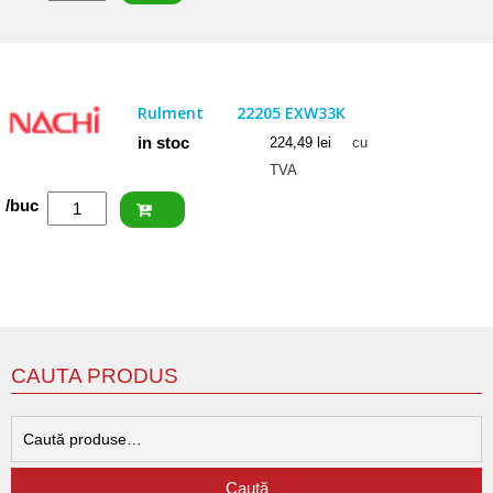
NACHI
Rulment
22207
EXQW33K
Rulment
22205 EXW33K
in stoc
224,49
lei
cu
TVA
Cantitate
/buc
NACHI
Rulment
22205
EXW33K
CAUTA PRODUS
C
d
Caută