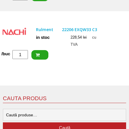
SKF
Rulment
22205/20
E
Rulment
22206 EXQW33 C3
in stoc
228,54
lei
cu
TVA
Cantitate
/buc
NACHI
Rulment
22206
EXQW33
C3
CAUTA PRODUS
C
d
Caută