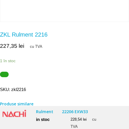
ZKL Rulment 2216
227,35
lei
cu TVA
1 în stoc
SKU:
zkl2216
Produse similare
Rulment
22206 EXW33
in stoc
228,54
lei
cu
TVA