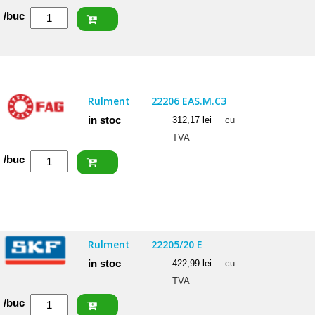
Cantitate
/buc
NACHI
Rulment
22206
EXW33
Rulment
22206 EAS.M.C3
in stoc
312,17
lei
cu
TVA
Cantitate
/buc
FAG
Rulment
22206
EAS.M.C3
Rulment
22205/20 E
in stoc
422,99
lei
cu
TVA
Cantitate
/buc