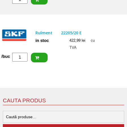
FAG
Rulment
22207
E1
Rulment
22205/20 E
in stoc
422,99
lei
cu
TVA
Cantitate
/buc
SKF
Rulment
22205/20
E
CAUTA PRODUS
C
d