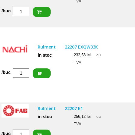
TVA
Cantitate
/buc
SKF
Rulment
22206
CCK/W33
Rulment
22207 EXQW33K
in stoc
232,58
lei
cu
TVA
Cantitate
/buc
NACHI
Rulment
22207
EXQW33K
Rulment
22207 E1
in stoc
256,12
lei
cu
TVA
Cantitate
/buc