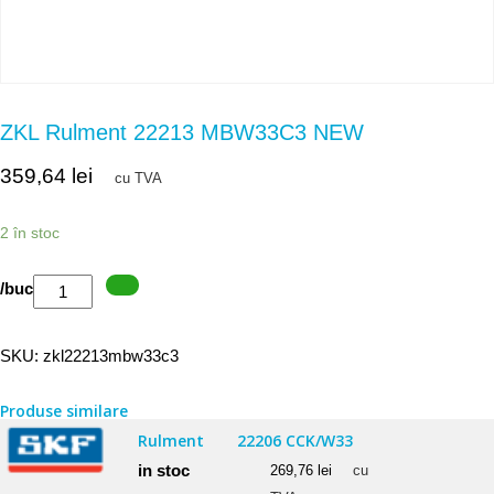
ZKL Rulment 22213 MBW33C3 NEW
359,64
lei
cu TVA
2 în stoc
Cantitate
/buc
ZKL
Rulment
SKU:
zkl22213mbw33c3
22213
MBW33C3
Produse similare
NEW
Rulment
22206 CCK/W33
in stoc
269,76
lei
cu