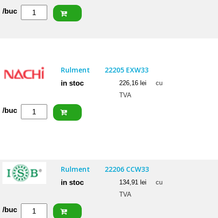
Cantitate
/buc
FAG
Rulment
22206
EAS.M.C3
Rulment
22205 EXW33
in stoc
226,16
lei
cu
TVA
Cantitate
/buc
NACHI
Rulment
22205
EXW33
Rulment
22206 CCW33
in stoc
134,91
lei
cu
TVA
Cantitate
/buc