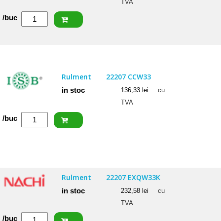
TVA
Cantitate
/buc
SKF
Rulment
22205/20
E
Rulment
22207 CCW33
in stoc
136,33
lei
cu
TVA
Cantitate
/buc
ISB
Rulment
22207
CCW33
Rulment
22207 EXQW33K
in stoc
232,58
lei
cu
TVA
Cantitate
/buc