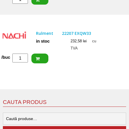
NACHI
Rulment
22207
EXQW33K
Rulment
22207 EXQW33
in stoc
232,58
lei
cu
TVA
Cantitate
/buc
NACHI
Rulment
22207
EXQW33
CAUTA PRODUS
C
d