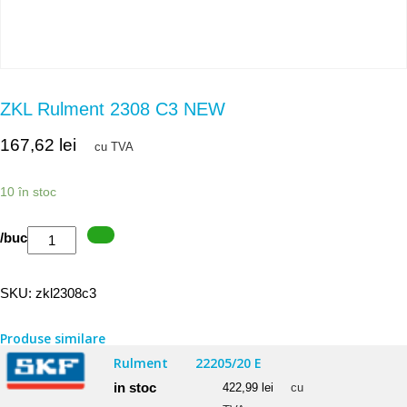
ZKL Rulment 2308 C3 NEW
167,62
lei
cu TVA
10 în stoc
Cantitate
/buc
ZKL
Rulment
SKU:
zkl2308c3
2308
C3
Produse similare
NEW
Rulment
22205/20 E
in stoc
422,99
lei
cu