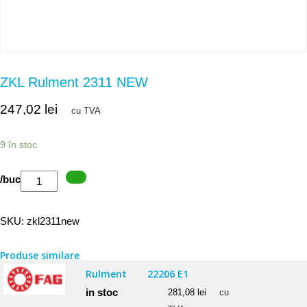
ZKL Rulment 2311 NEW
247,02
lei
cu TVA
9 în stoc
Cantitate
/buc
ZKL
Rulment
SKU:
zkl2311new
2311
NEW
Produse similare
Rulment
22206 E1
in stoc
281,08
lei
cu