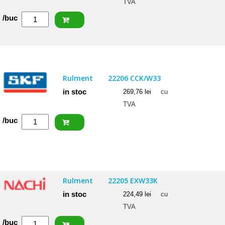
TVA
Cantitate
/buc
FAG
Rulment
22206
E1
Rulment
22206 CCK/W33
in stoc
269,76
lei
cu
TVA
Cantitate
/buc
SKF
Rulment
22206
CCK/W33
Rulment
22205 EXW33K
in stoc
224,49
lei
cu
TVA
Cantitate
/buc