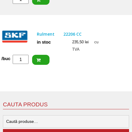
NACHI
Rulment
22205
EXW33K
Rulment
22206 CC
in stoc
235,50
lei
cu
TVA
Cantitate
/buc
SKF
Rulment
22206
CC
CAUTA PRODUS
C
d