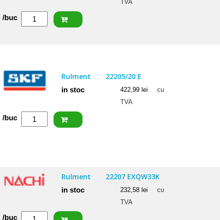
TVA
Cantitate
/buc
FAG
Rulment
22207
E1
Rulment
22205/20 E
in stoc
422,99
lei
cu
TVA
Cantitate
/buc
SKF
Rulment
22205/20
E
Rulment
22207 EXQW33K
in stoc
232,58
lei
cu
TVA
Cantitate
/buc