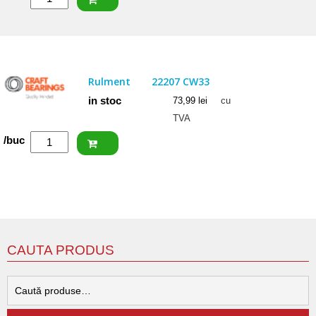
NACHI
Rulment
22207
EXQW33K
Rulment
22207 CW33
in stoc
73,99
lei
cu
TVA
Cantitate
/buc
CRAFT
Rulment
22207
CW33
CAUTA PRODUS
C
d