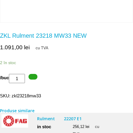
ZKL Rulment 23218 MW33 NEW
1.091,00
lei
cu TVA
2 în stoc
Cantitate
/buc
ZKL
Rulment
SKU:
zkl23218mw33
23218
MW33
Produse similare
NEW
Rulment
22207 E1
in stoc
256,12
lei
cu