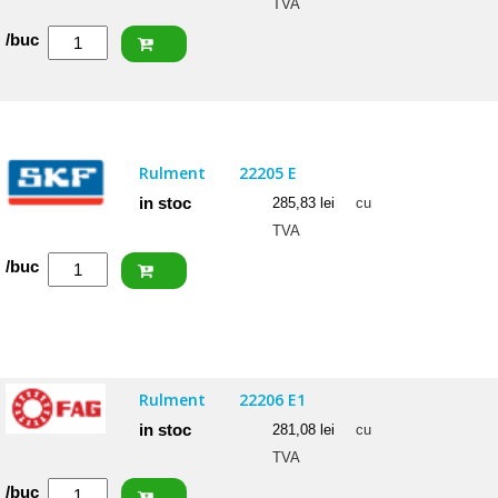
TVA
Cantitate
/buc
NACHI
Rulment
22207
EXQW33K
Rulment
22205 E
in stoc
285,83
lei
cu
TVA
Cantitate
/buc
SKF
Rulment
22205
E
Rulment
22206 E1
in stoc
281,08
lei
cu
TVA
Cantitate
/buc