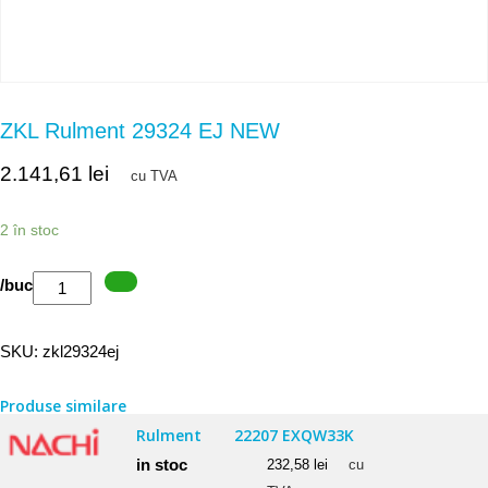
ZKL Rulment 29324 EJ NEW
2.141,61
lei
cu TVA
2 în stoc
Cantitate
/buc
ZKL
Rulment
SKU:
zkl29324ej
29324
EJ
Produse similare
NEW
Rulment
22207 EXQW33K
in stoc
232,58
lei
cu