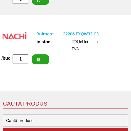
FAG
Rulment
22206
E1
Rulment
22206 EXQW33 C3
in stoc
228,54
lei
cu
TVA
Cantitate
/buc
NACHI
Rulment
22206
EXQW33
C3
CAUTA PRODUS
C
d