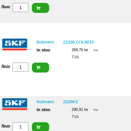
Cantitate
/buc
NACHI
Rulment
22205
EXW33KC3
Rulment
22206 CCK/W33
in stoc
269,76
lei
cu
TVA
Cantitate
/buc
SKF
Rulment
22206
CCK/W33
Rulment
22206 E
in stoc
290,91
lei
cu
TVA
Cantitate
/buc