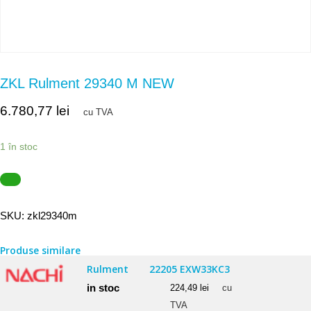
ZKL Rulment 29340 M NEW
6.780,77
lei
cu TVA
1 în stoc
SKU:
zkl29340m
Produse similare
Rulment
22205 EXW33KC3
in stoc
224,49
lei
cu
TVA