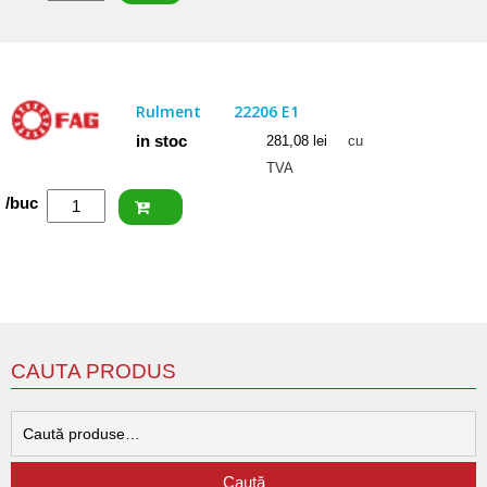
SKF
Rulment
22206
E
Rulment
22206 E1
in stoc
281,08
lei
cu
TVA
Cantitate
/buc
FAG
Rulment
22206
E1
CAUTA PRODUS
C
d
Caută