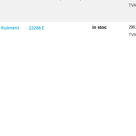
TV
in stoc
Rulment
22206 E
290
TV