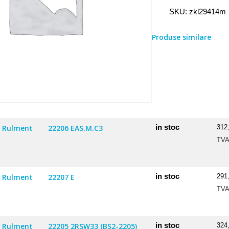
Rulment
SKU:
zkl29414m
29414
M
Produse similare
NEW
in stoc
Rulment
22206 EAS.M.C3
312
TV
in stoc
Rulment
22207 E
291
TV
in stoc
Rulment
22205 2RSW33 (BS2-2205)
324