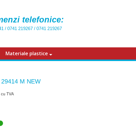
enzi telefonice:
41
/
0741 219267
/
0741 219267
Materiale plastice
t 29414 M NEW
cu TVA