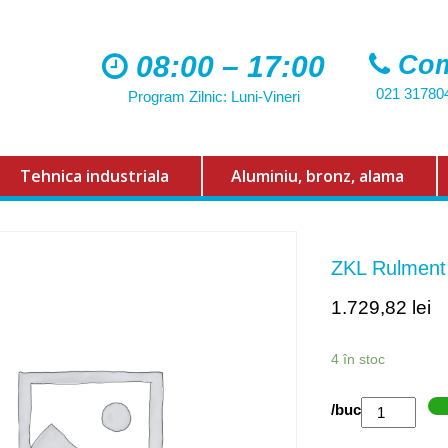
08:00 – 17:00
Com
021 31780
Program Zilnic: Luni-Vineri
Tehnica industriala
Aluminiu, bronz, alama
ZKL Rulmen
1.729,82
lei
4 în stoc
Cantitate
/buc
ZKL