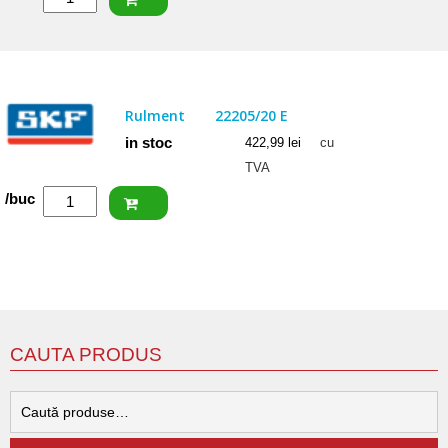
ISB
Rulment
22205
2RSW33
Rulment
22205/20 E
(BS2-
in stoc
422,99
lei
cu
2205)
TVA
Cantitate
/buc
SKF
Rulment
22205/20
E
CAUTA PRODUS
C
d