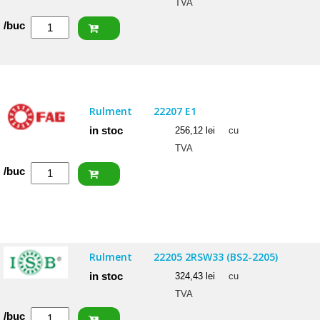
TVA
Cantitate
/buc
NACHI
Rulment
22205
EXW33K
Rulment
22207 E1
in stoc
256,12
lei
cu
TVA
Cantitate
/buc
FAG
Rulment
22207
E1
Rulment
22205 2RSW33 (BS2-2205)
in stoc
324,43
lei
cu
TVA
Cantitate
/buc