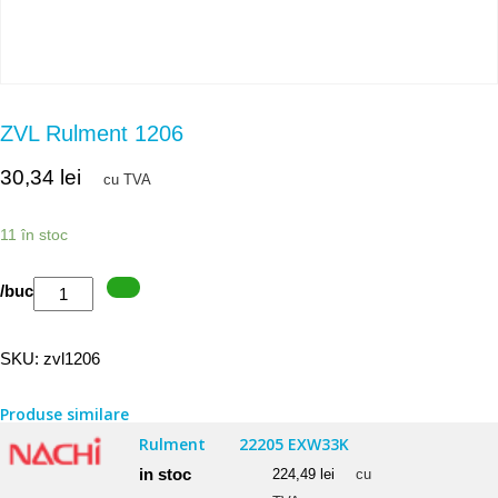
ZVL Rulment 1206
30,34
lei
cu TVA
11 în stoc
Cantitate
/buc
ZVL
Rulment
SKU:
zvl1206
1206
Produse similare
Rulment
22205 EXW33K
in stoc
224,49
lei
cu