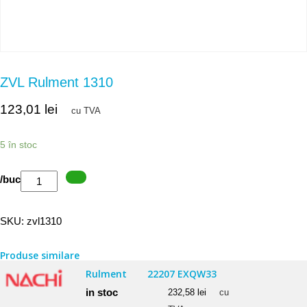
ZVL Rulment 1310
123,01
lei
cu TVA
5 în stoc
Cantitate
/buc
ZVL
Rulment
SKU:
zvl1310
1310
Produse similare
Rulment
22207 EXQW33
in stoc
232,58
lei
cu