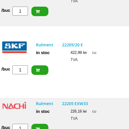
TVA
Cantitate
/buc
NACHI
Rulment
22207
EXQW33
Rulment
22205/20 E
in stoc
422,99
lei
cu
TVA
Cantitate
/buc
SKF
Rulment
22205/20
E
Rulment
22205 EXW33
in stoc
226,16
lei
cu
TVA
Cantitate
/buc