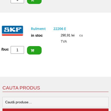
NACHI
Rulment
22205
EXW33
Rulment
22206 E
in stoc
290,91
lei
cu
TVA
Cantitate
/buc
SKF
Rulment
22206
E
CAUTA PRODUS
C
d